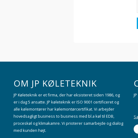
OM JP KØLETEKNIK
JP Køleteknik er et firma, der har eksisteret siden 1986, og
JP
er i dag 5 ansatte. JP køleteknik er ISO 9001 certificeret og
alle kølemontører har kølemontørcertifikat. Vi arbejder
hovedsagligt business to business med bl.a køl til EDB,
Sa
proceskøl og klimakamre. Vi prioterer samarbejde og dialog
med kunden højt.