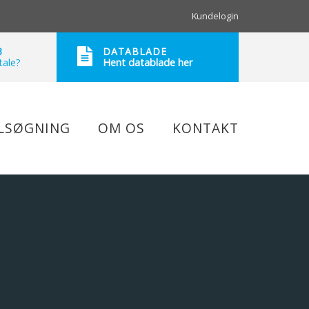
Kundelogin
3
DATABLADE
tale?
Hent datablade her
JLSØGNING
OM OS
KONTAKT