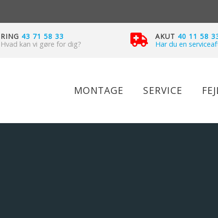
RING
43 71 58 33
AKUT
40 11 58 3
Hvad kan vi gøre for dig?
Har du en serviceaf
MONTAGE
SERVICE
FE