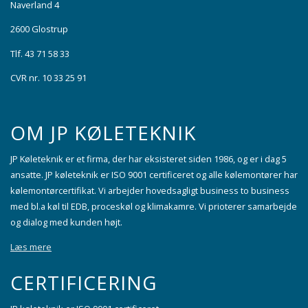
Naverland 4
2600 Glostrup
Tlf. 43 71 58 33
CVR nr. 10 33 25 91
OM JP KØLETEKNIK
JP Køleteknik er et firma, der har eksisteret siden 1986, og er i dag 5
ansatte. JP køleteknik er ISO 9001 certificeret og alle kølemontører har
kølemontørcertifikat. Vi arbejder hovedsagligt business to business
med bl.a køl til EDB, proceskøl og klimakamre. Vi prioterer samarbejde
og dialog med kunden højt.
Læs mere
CERTIFICERING