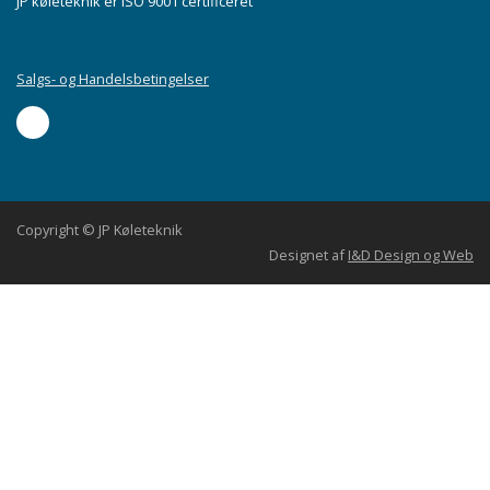
JP køleteknik er ISO 9001 certificeret
Salgs- og Handelsbetingelser
Copyright © JP Køleteknik
Designet af
I&D Design og Web