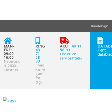
Kundelogin
MAN-
RING
AKUT
40 11
DATAB
FRE:
43
58 33
Hent
09:00-
71
Har du en
datablad
16:00
58
serviceaftale?
33
Naverland
Hvad
4, 2600
kan vi
Glostrup
gøre
for
dig?