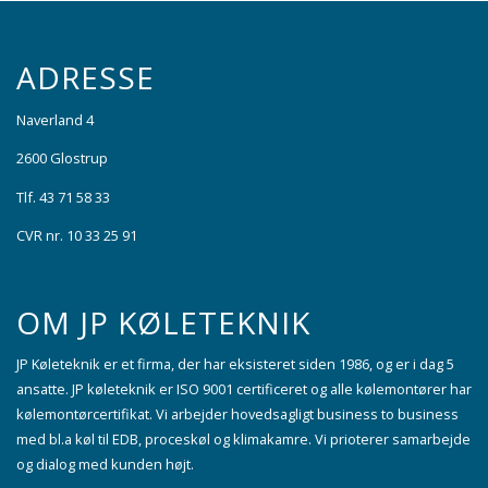
ADRESSE
Naverland 4
2600 Glostrup
Tlf. 43 71 58 33
CVR nr. 10 33 25 91
OM JP KØLETEKNIK
JP Køleteknik er et firma, der har eksisteret siden 1986, og er i dag 5
ansatte. JP køleteknik er ISO 9001 certificeret og alle kølemontører har
kølemontørcertifikat. Vi arbejder hovedsagligt business to business
med bl.a køl til EDB, proceskøl og klimakamre. Vi prioterer samarbejde
og dialog med kunden højt.