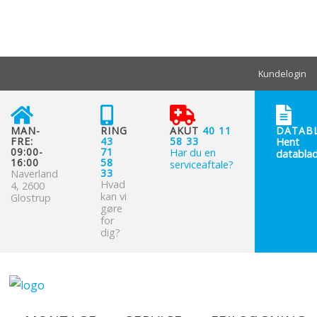
Kundelogin
MAN-
RING
AKUT
40 11
DATAB
FRE:
43
58 33
Hent
09:00-
71
Har du en
datablad
16:00
58
serviceaftale?
33
Naverland
Hvad
4, 2600
kan vi
Glostrup
gøre
for
dig?